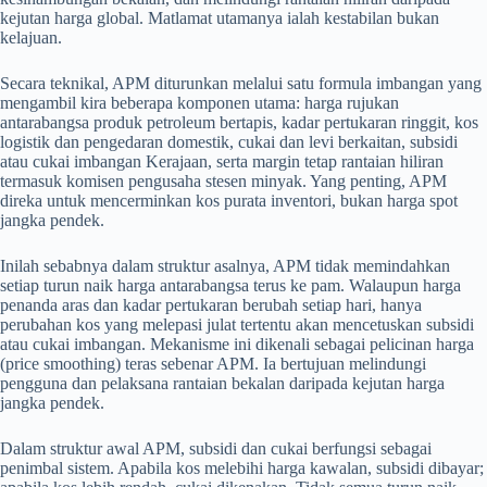
kejutan harga global. Matlamat utamanya ialah kestabilan bukan
kelajuan.
Secara teknikal, APM diturunkan melalui satu formula imbangan yang
mengambil kira beberapa komponen utama: harga rujukan
antarabangsa produk petroleum bertapis, kadar pertukaran ringgit, kos
logistik dan pengedaran domestik, cukai dan levi berkaitan, subsidi
atau cukai imbangan Kerajaan, serta margin tetap rantaian hiliran
termasuk komisen pengusaha stesen minyak. Yang penting, APM
direka untuk mencerminkan kos purata inventori, bukan harga spot
jangka pendek.
Inilah sebabnya dalam struktur asalnya, APM tidak memindahkan
setiap turun naik harga antarabangsa terus ke pam. Walaupun harga
penanda aras dan kadar pertukaran berubah setiap hari, hanya
perubahan kos yang melepasi julat tertentu akan mencetuskan subsidi
atau cukai imbangan. Mekanisme ini dikenali sebagai pelicinan harga
(price smoothing) teras sebenar APM. Ia bertujuan melindungi
pengguna dan pelaksana rantaian bekalan daripada kejutan harga
jangka pendek.
Dalam struktur awal APM, subsidi dan cukai berfungsi sebagai
penimbal sistem. Apabila kos melebihi harga kawalan, subsidi dibayar;