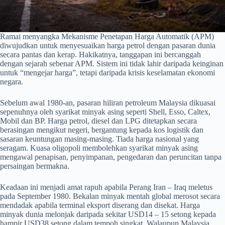
Ramai menyangka Mekanisme Penetapan Harga Automatik (APM)
diwujudkan untuk menyesuaikan harga petrol dengan pasaran dunia
secara pantas dan kerap. Hakikatnya, tanggapan ini bercanggah
dengan sejarah sebenar APM. Sistem ini tidak lahir daripada keinginan
untuk “mengejar harga”, tetapi daripada krisis keselamatan ekonomi
negara.
Sebelum awal 1980-an, pasaran hiliran petroleum Malaysia dikuasai
sepenuhnya oleh syarikat minyak asing seperti Shell, Esso, Caltex,
Mobil dan BP. Harga petrol, diesel dan LPG ditetapkan secara
berasingan mengikut negeri, bergantung kepada kos logistik dan
sasaran keuntungan masing-masing. Tiada harga nasional yang
seragam. Kuasa oligopoli membolehkan syarikat minyak asing
mengawal penapisan, penyimpanan, pengedaran dan peruncitan tanpa
persaingan bermakna.
Keadaan ini menjadi amat rapuh apabila Perang Iran – Iraq meletus
pada September 1980. Bekalan minyak mentah global merosot secara
mendadak apabila terminal eksport diserang dan disekat. Harga
minyak dunia melonjak daripada sekitar USD14 – 15 setong kepada
hampir USD38 setong dalam tempoh singkat. Walaupun Malaysia