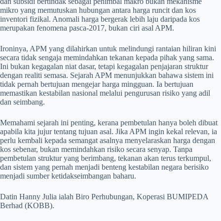
dan subsidi bertindak sebagai penimbal makro bukan mekanisme
mikro yang memutuskan hubungan antara harga runcit dan kos
inventori fizikal. Anomali harga bergerak lebih laju daripada kos
merupakan fenomena pasca-2017, bukan ciri asal APM.
Ironinya, APM yang dilahirkan untuk melindungi rantaian hiliran kini
secara tidak sengaja memindahkan tekanan kepada pihak yang sama.
Ini bukan kegagalan niat dasar, tetapi kegagalan penjajaran struktur
dengan realiti semasa. Sejarah APM menunjukkan bahawa sistem ini
tidak pernah bertujuan mengejar harga mingguan. Ia bertujuan
memastikan kestabilan nasional melalui pengurusan risiko yang adil
dan seimbang.
Memahami sejarah ini penting, kerana pembetulan hanya boleh dibuat
apabila kita jujur tentang tujuan asal. Jika APM ingin kekal relevan, ia
perlu kembali kepada semangat asalnya menyelaraskan harga dengan
kos sebenar, bukan memindahkan risiko secara senyap. Tanpa
pembetulan struktur yang berimbang, tekanan akan terus terkumpul,
dan sistem yang pernah menjadi benteng kestabilan negara berisiko
menjadi sumber ketidakseimbangan baharu.
Datin Hanny Julia ialah Biro Perhubungan, Koperasi BUMIPEDA
Berhad (KOBB).