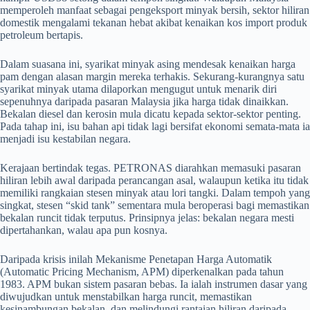
memperoleh manfaat sebagai pengeksport minyak bersih, sektor hiliran
domestik mengalami tekanan hebat akibat kenaikan kos import produk
petroleum bertapis.
Dalam suasana ini, syarikat minyak asing mendesak kenaikan harga
pam dengan alasan margin mereka terhakis. Sekurang-kurangnya satu
syarikat minyak utama dilaporkan mengugut untuk menarik diri
sepenuhnya daripada pasaran Malaysia jika harga tidak dinaikkan.
Bekalan diesel dan kerosin mula dicatu kepada sektor-sektor penting.
Pada tahap ini, isu bahan api tidak lagi bersifat ekonomi semata-mata ia
menjadi isu kestabilan negara.
Kerajaan bertindak tegas. PETRONAS diarahkan memasuki pasaran
hiliran lebih awal daripada perancangan asal, walaupun ketika itu tidak
memiliki rangkaian stesen minyak atau lori tangki. Dalam tempoh yang
singkat, stesen “skid tank” sementara mula beroperasi bagi memastikan
bekalan runcit tidak terputus. Prinsipnya jelas: bekalan negara mesti
dipertahankan, walau apa pun kosnya.
Daripada krisis inilah Mekanisme Penetapan Harga Automatik
(Automatic Pricing Mechanism, APM) diperkenalkan pada tahun
1983. APM bukan sistem pasaran bebas. Ia ialah instrumen dasar yang
diwujudkan untuk menstabilkan harga runcit, memastikan
kesinambungan bekalan, dan melindungi rantaian hiliran daripada