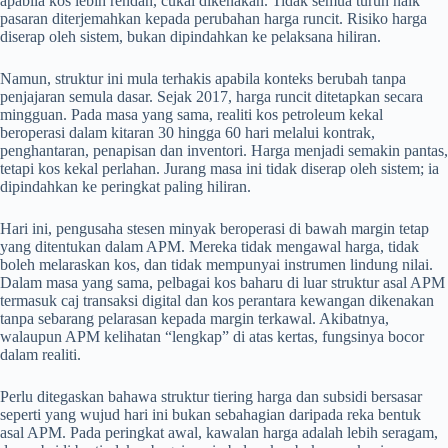
apabila kos lebih rendah, cukai dikenakan. Tidak semua turun naik
pasaran diterjemahkan kepada perubahan harga runcit. Risiko harga
diserap oleh sistem, bukan dipindahkan ke pelaksana hiliran.
Namun, struktur ini mula terhakis apabila konteks berubah tanpa
penjajaran semula dasar. Sejak 2017, harga runcit ditetapkan secara
mingguan. Pada masa yang sama, realiti kos petroleum kekal
beroperasi dalam kitaran 30 hingga 60 hari melalui kontrak,
penghantaran, penapisan dan inventori. Harga menjadi semakin pantas,
tetapi kos kekal perlahan. Jurang masa ini tidak diserap oleh sistem; ia
dipindahkan ke peringkat paling hiliran.
Hari ini, pengusaha stesen minyak beroperasi di bawah margin tetap
yang ditentukan dalam APM. Mereka tidak mengawal harga, tidak
boleh melaraskan kos, dan tidak mempunyai instrumen lindung nilai.
Dalam masa yang sama, pelbagai kos baharu di luar struktur asal APM
termasuk caj transaksi digital dan kos perantara kewangan dikenakan
tanpa sebarang pelarasan kepada margin terkawal. Akibatnya,
walaupun APM kelihatan “lengkap” di atas kertas, fungsinya bocor
dalam realiti.
Perlu ditegaskan bahawa struktur tiering harga dan subsidi bersasar
seperti yang wujud hari ini bukan sebahagian daripada reka bentuk
asal APM. Pada peringkat awal, kawalan harga adalah lebih seragam,